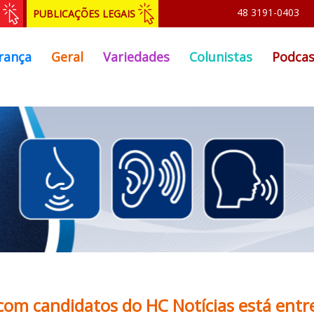
48 3191-0403
PUBLICAÇÕES LEGAIS
rança
Geral
Variedades
Colunistas
Podcas
 com candidatos do HC Notícias está entr