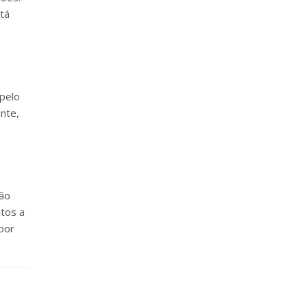
stá
 pelo
ente,
não
tos a
por