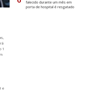
falecido durante um mês em
porta de hospital é resgatado
as,
erá
o 1
em
.
3 e