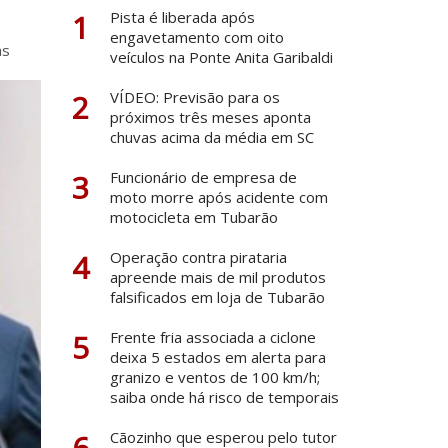
1
Pista é liberada após
engavetamento com oito
as
veículos na Ponte Anita Garibaldi
2
VÍDEO: Previsão para os
próximos três meses aponta
chuvas acima da média em SC
3
Funcionário de empresa de
moto morre após acidente com
motocicleta em Tubarão
4
Operação contra pirataria
apreende mais de mil produtos
falsificados em loja de Tubarão
5
Frente fria associada a ciclone
deixa 5 estados em alerta para
granizo e ventos de 100 km/h;
saiba onde há risco de temporais
6
Cãozinho que esperou pelo tutor