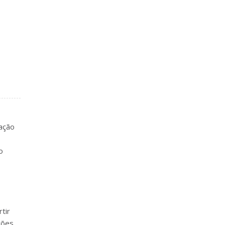
ação
o
tir
ções.