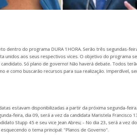
jeto dentro do programa DURA 1HORA. Serão três segundas-feir
ita unidos aos seus respectivos vices. O objetivo do programa s
candidato. Só plano de governo! Não haverá debate. Todos terã
ano e como buscarão recursos para sua realização. Imperdível, s
atas estavam disponibilizadas a partir da próxima segunda-feira
gunda-feira, dia 09, será a vez da candidata Maristela Francisco 1
ndidato Stupp 45 e seu vice Jean Abreu; - No dia 23, será a vez do
o esquecendo o tema principal: "Planos de Governo".