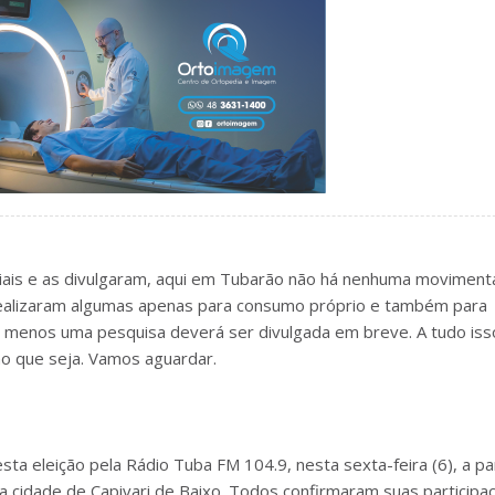
ciais e as divulgaram, aqui em Tubarão não há nenhuma moviment
 realizaram algumas apenas para consumo próprio e também para
lo menos uma pesquisa deverá ser divulgada em breve. A tudo iss
ão que seja. Vamos aguardar.
a eleição pela Rádio Tuba FM 104.9, nesta sexta-feira (6), a par
la cidade de Capivari de Baixo. Todos confirmaram suas participa