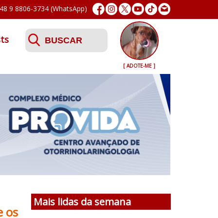
48 9 8806-3734 (WhatsApp)
ts
[ ADOTE-ME ]
Mais lidas da semana
e os