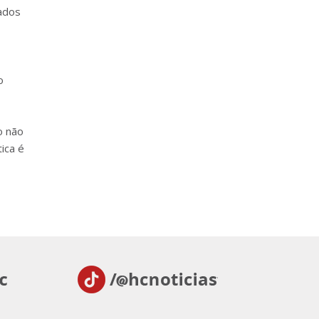
ados
o
o não
tica é