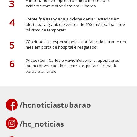
3
Funcionário de empresa de moto morre após
acidente com motocicleta em Tubarão
4
Frente fria associada a ciclone deixa 5 estados em
alerta para granizo e ventos de 100 km/h; saiba onde
há risco de temporais
5
Cãozinho que esperou pelo tutor falecido durante um
mês em porta de hospital é resgatado
6
(Vídeo) Com Carlos e Flávio Bolsonaro, apoiadores
lotam convenção do PL em SC e ‘pintam’ arena de
verde e amarelo