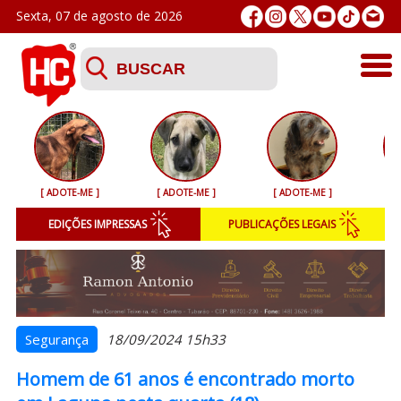
Sexta, 07 de agosto de 2026
Últimas
Esporte
[ ADOTE-ME ]
[ ADOTE-ME ]
[ ADOTE-ME ]
[ 
Segurança
EDIÇÕES IMPRESSAS
PUBLICAÇÕES LEGAIS
Geral
Variedades
Colunistas
Segurança
18/09/2024 15h33
Homem de 61 anos é encontrado morto
Podcasts