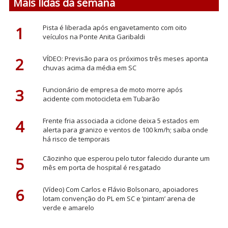
Mais lidas da semana
1
Pista é liberada após engavetamento com oito
veículos na Ponte Anita Garibaldi
2
VÍDEO: Previsão para os próximos três meses aponta
chuvas acima da média em SC
3
Funcionário de empresa de moto morre após
acidente com motocicleta em Tubarão
4
Frente fria associada a ciclone deixa 5 estados em
alerta para granizo e ventos de 100 km/h; saiba onde
há risco de temporais
5
Cãozinho que esperou pelo tutor falecido durante um
mês em porta de hospital é resgatado
6
(Vídeo) Com Carlos e Flávio Bolsonaro, apoiadores
lotam convenção do PL em SC e ‘pintam’ arena de
verde e amarelo