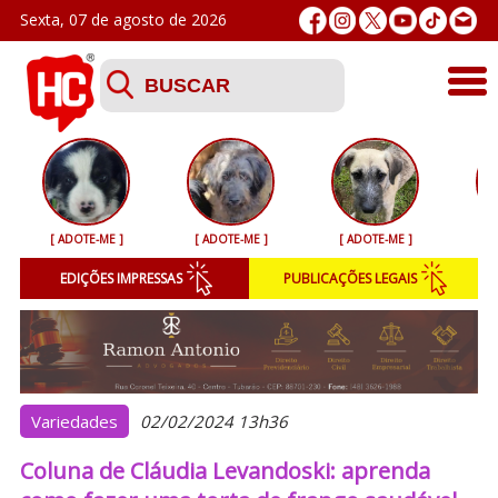
Sexta, 07 de agosto de 2026
Últimas
Esporte
[ ADOTE-ME ]
[ ADOTE-ME ]
[ ADOTE-ME ]
[ 
Segurança
EDIÇÕES IMPRESSAS
PUBLICAÇÕES LEGAIS
Geral
Variedades
Colunistas
Variedades
02/02/2024 13h36
Coluna de Cláudia Levandoski: aprenda
Podcasts