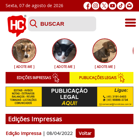
Sexta, 07 de agosto de 2026
Últimas
Esporte
[ ADOTE-ME ]
[ ADOTE-ME ]
[ ADOTE-ME ]
[ 
Segurança
EDIÇÕES IMPRESSAS
PUBLICAÇÕES LEGAIS
Geral
Variedades
Colunistas
Edições Impressas
Podcasts
Edição Impressa
| 08/04/2022
Voltar