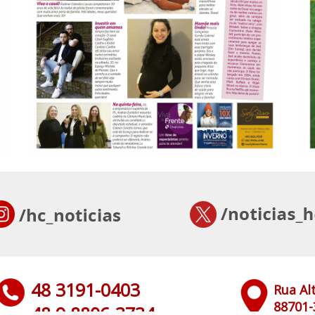
48 3191-0403
Rua Al
88701-
48 9 8806-3734