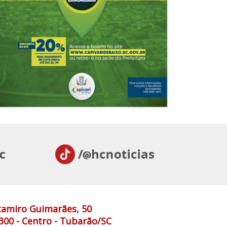
tamiro Guimarães, 50
300 - Centro - Tubarão/SC