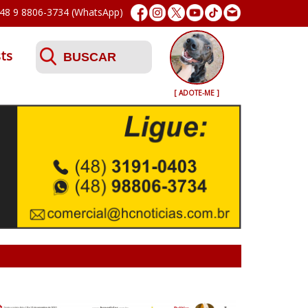
48 9 8806-3734 (WhatsApp)
ts
[ ADOTE-ME ]