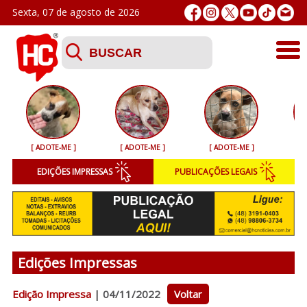
Sexta, 07 de agosto de 2026
Últimas
Esporte
[ ADOTE-ME ]
[ ADOTE-ME ]
[ ADOTE-ME ]
[ 
Segurança
EDIÇÕES IMPRESSAS
PUBLICAÇÕES LEGAIS
Geral
Variedades
Colunistas
Edições Impressas
Podcasts
Edição Impressa
| 04/11/2022
Voltar