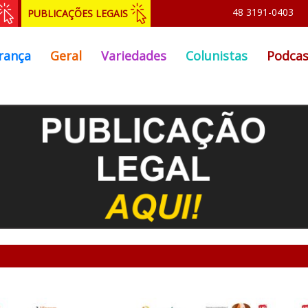
48 3191-0403
PUBLICAÇÕES LEGAIS
rança
Geral
Variedades
Colunistas
Podcas