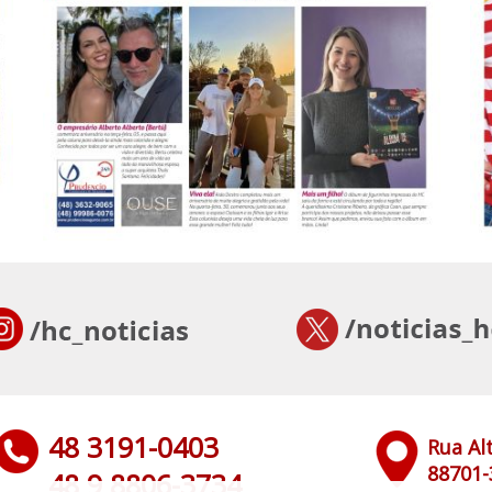
48 3191-0403
Rua Al
88701-
48 9 8806-3734