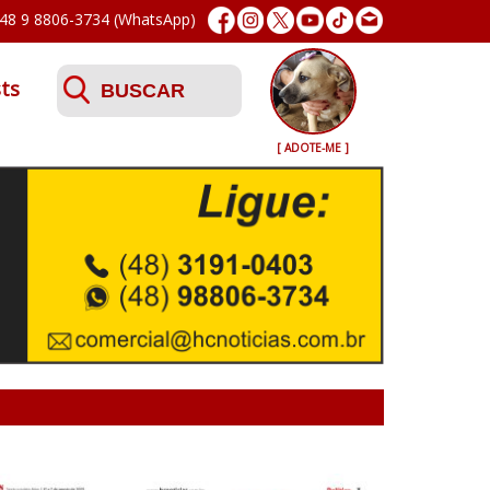
48 9 8806-3734 (WhatsApp)
ts
[ ADOTE-ME ]