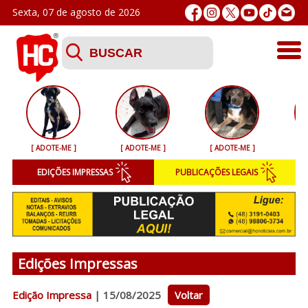
Sexta, 07 de agosto de 2026
Últimas
Esporte
[ ADOTE-ME ]
[ ADOTE-ME ]
[ ADOTE-ME ]
[ 
Segurança
EDIÇÕES IMPRESSAS
PUBLICAÇÕES LEGAIS
Geral
Variedades
Colunistas
Edições Impressas
Podcasts
Edição Impressa
| 15/08/2025
Voltar