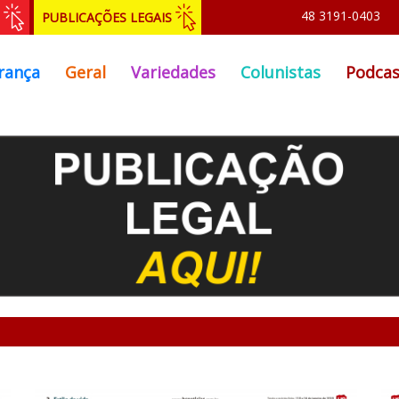
48 3191-0403
PUBLICAÇÕES LEGAIS
rança
Geral
Variedades
Colunistas
Podcas