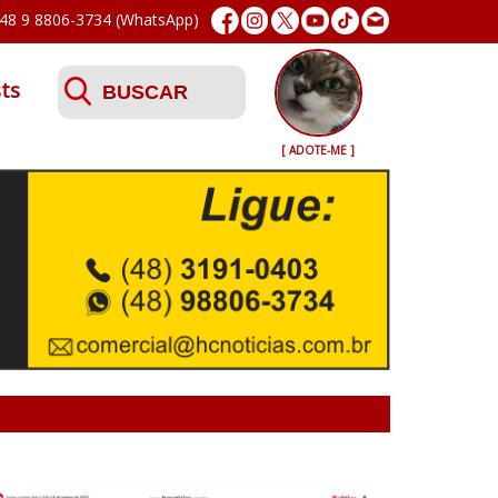
48 9 8806-3734 (WhatsApp)
ts
[ ADOTE-ME ]