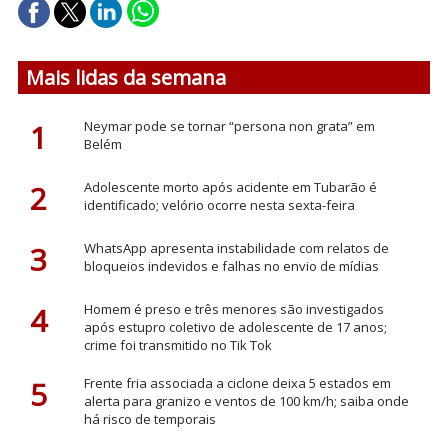
Mais lidas da semana
1
Neymar pode se tornar “persona non grata” em
Belém
2
Adolescente morto após acidente em Tubarão é
identificado; velório ocorre nesta sexta-feira
3
WhatsApp apresenta instabilidade com relatos de
bloqueios indevidos e falhas no envio de mídias
4
Homem é preso e três menores são investigados
após estupro coletivo de adolescente de 17 anos;
crime foi transmitido no Tik Tok
5
Frente fria associada a ciclone deixa 5 estados em
alerta para granizo e ventos de 100 km/h; saiba onde
há risco de temporais