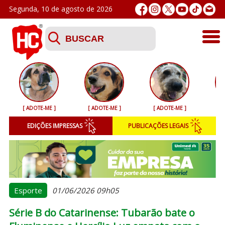
Segunda, 10 de agosto de 2026
Últimas
Esporte
[ ADOTE-ME ]
[ ADOTE-ME ]
[ ADOTE-ME ]
[ 
Segurança
EDIÇÕES IMPRESSAS
PUBLICAÇÕES LEGAIS
Geral
Variedades
Colunistas
Esporte
01/06/2026 09h05
Série B do Catarinense: Tubarão bate o
Podcasts