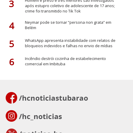
3
Homem é preso e três menores são investigados
após estupro coletivo de adolescente de 17 anos;
crime foi transmitido no Tik Tok
4
Neymar pode se tornar “persona non grata” em
Belém
5
WhatsApp apresenta instabilidade com relatos de
bloqueios indevidos e falhas no envio de mídias
6
Incêndio destrói cozinha de estabelecimento
comercial em Imbituba