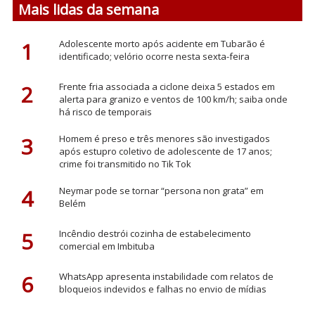
Mais lidas da semana
1
Adolescente morto após acidente em Tubarão é
identificado; velório ocorre nesta sexta-feira
2
Frente fria associada a ciclone deixa 5 estados em
alerta para granizo e ventos de 100 km/h; saiba onde
há risco de temporais
3
Homem é preso e três menores são investigados
após estupro coletivo de adolescente de 17 anos;
crime foi transmitido no Tik Tok
4
Neymar pode se tornar “persona non grata” em
Belém
5
Incêndio destrói cozinha de estabelecimento
comercial em Imbituba
6
WhatsApp apresenta instabilidade com relatos de
bloqueios indevidos e falhas no envio de mídias