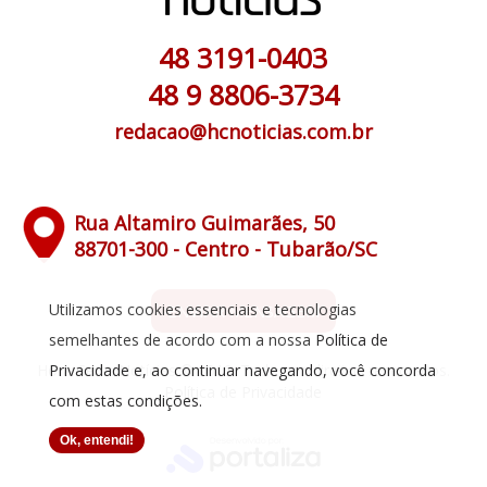
48 3191-0403
48 9 8806-3734
redacao@hcnoticias.com.br
Rua Altamiro Guimarães, 50
88701-300 - Centro - Tubarão/SC
Utilizamos cookies essenciais e tecnologias
ENVIAR MENSAGEM
semelhantes de acordo com a nossa
Política de
Privacidade
e, ao continuar navegando, você concorda
Hora Certa Notícias © 2019. Todos os direitos reservados.
Política de Privacidade
com estas condições.
Ok, entendi!