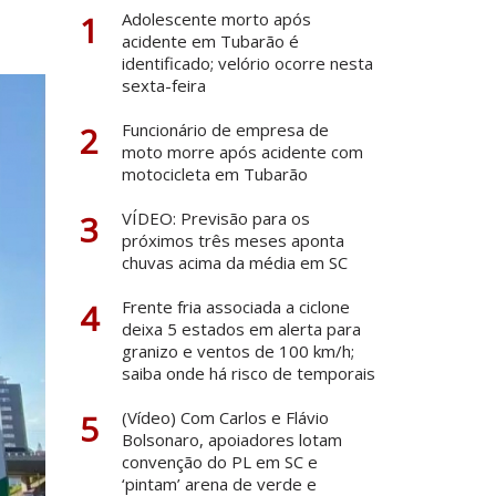
1
Adolescente morto após
acidente em Tubarão é
identificado; velório ocorre nesta
sexta-feira
2
Funcionário de empresa de
moto morre após acidente com
motocicleta em Tubarão
3
VÍDEO: Previsão para os
próximos três meses aponta
chuvas acima da média em SC
4
Frente fria associada a ciclone
deixa 5 estados em alerta para
granizo e ventos de 100 km/h;
saiba onde há risco de temporais
5
(Vídeo) Com Carlos e Flávio
Bolsonaro, apoiadores lotam
convenção do PL em SC e
‘pintam’ arena de verde e