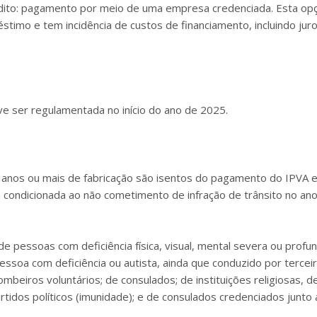
dito: pagamento por meio de uma empresa credenciada. Esta op
timo e tem incidência de custos de financiamento, incluindo jur
e ser regulamentada no início do ano de 2025.
30 anos ou mais de fabricação são isentos do pagamento do IPVA 
á condicionada ao não cometimento de infração de trânsito no an
 pessoas com deficiência física, visual, mental severa ou profu
essoa com deficiência ou autista, ainda que conduzido por terceir
beiros voluntários; de consulados; de instituições religiosas, d
artidos políticos (imunidade); e de consulados credenciados junto