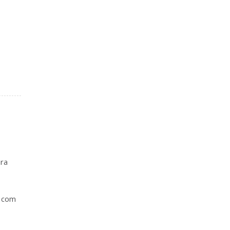
ara
o com