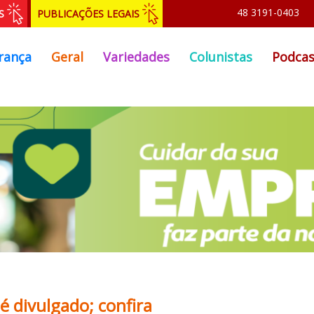
48 3191-0403
S
PUBLICAÇÕES LEGAIS
rança
Geral
Variedades
Colunistas
Podcas
é divulgado; confira