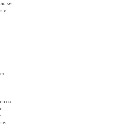
ção se
os e
em
o
nda ou
o;
e
 aos