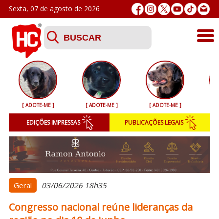
Sexta, 07 de agosto de 2026
Últimas
Esporte
[ ADOTE-ME ]
[ ADOTE-ME ]
[ ADOTE-ME ]
[ 
Segurança
EDIÇÕES IMPRESSAS
PUBLICAÇÕES LEGAIS
Geral
Variedades
Colunistas
Geral
03/06/2026 18h35
Congresso nacional reúne lideranças da
Podcasts