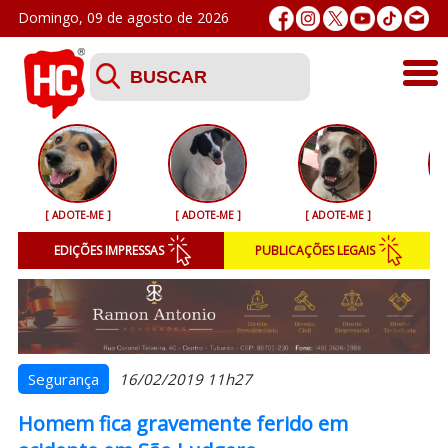
Domingo, 09 de agosto de 2026
Últimas
Esporte
[ ADOTE-ME ]
[ ADOTE-ME ]
[ ADOTE-ME ]
[ 
Segurança
EDIÇÕES IMPRESSAS
PUBLICAÇÕES LEGAIS
Geral
Variedades
Colunistas
Segurança
16/02/2019 11h27
Homem fica gravemente ferido em
Podcasts