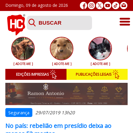
Domingo, 09 de agosto de 2026
Últimas
Esporte
[ ADOTE-ME ]
[ ADOTE-ME ]
[ ADOTE-ME ]
[ 
Segurança
EDIÇÕES IMPRESSAS
PUBLICAÇÕES LEGAIS
Geral
Variedades
Colunistas
Segurança
29/07/2019 13h20
No país: rebelião em presídio deixa ao
Podcasts