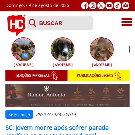
Domingo, 09 de agosto de 2026
Últimas
Esporte
[ ADOTE-ME ]
[ ADOTE-ME ]
[ ADOTE-ME ]
[ 
Segurança
EDIÇÕES IMPRESSAS
PUBLICAÇÕES LEGAIS
Geral
Variedades
Colunistas
Segurança
29/07/2024 21h14
SC: jovem morre após sofrer parada
Podcasts