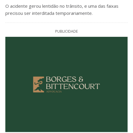
O acidente gerou lentidão no trânsito, e uma das faixas
precisou ser interditada temporariamente.
PUBLICIDADE