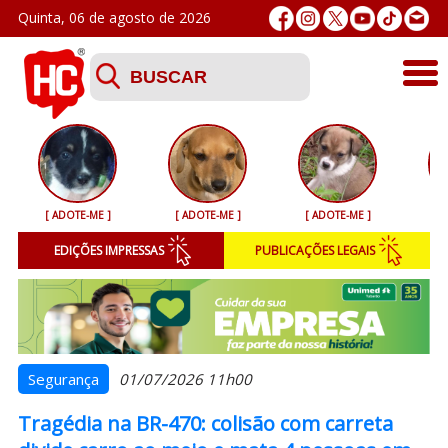
Quinta, 06 de agosto de 2026
Últimas
Esporte
[ ADOTE-ME ]
[ ADOTE-ME ]
[ ADOTE-ME ]
[ 
Segurança
EDIÇÕES IMPRESSAS
PUBLICAÇÕES LEGAIS
Geral
Variedades
Colunistas
Segurança
01/07/2026 11h00
Tragédia na BR-470: colisão com carreta
Podcasts