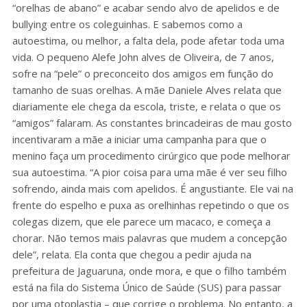
“orelhas de abano” e acabar sendo alvo de apelidos e de
bullying entre os coleguinhas. E sabemos como a
autoestima, ou melhor, a falta dela, pode afetar toda uma
vida. O pequeno Alefe John alves de Oliveira, de 7 anos,
sofre na “pele” o preconceito dos amigos em função do
tamanho de suas orelhas. A mãe Daniele Alves relata que
diariamente ele chega da escola, triste, e relata o que os
“amigos” falaram. As constantes brincadeiras de mau gosto
incentivaram a mãe a iniciar uma campanha para que o
menino faça um procedimento cirúrgico que pode melhorar
sua autoestima. “A pior coisa para uma mãe é ver seu filho
sofrendo, ainda mais com apelidos. É angustiante. Ele vai na
frente do espelho e puxa as orelhinhas repetindo o que os
colegas dizem, que ele parece um macaco, e começa a
chorar. Não temos mais palavras que mudem a concepção
dele”, relata. Ela conta que chegou a pedir ajuda na
prefeitura de Jaguaruna, onde mora, e que o filho também
está na fila do Sistema Único de Saúde (SUS) para passar
por uma otoplastia – que corrige o problema. No entanto, a