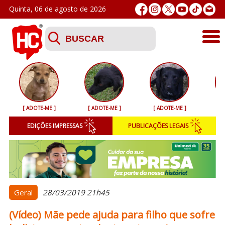
Quinta, 06 de agosto de 2026
Últimas
Esporte
[ ADOTE-ME ]
[ ADOTE-ME ]
[ ADOTE-ME ]
Segurança
EDIÇÕES IMPRESSAS
PUBLICAÇÕES LEGAIS
Geral
Variedades
Colunistas
Geral
28/03/2019 21h45
(Vídeo) Mãe pede ajuda para filho que sofre
Podcasts