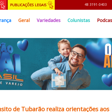
48 3191-0403
PUBLICAÇÕES LEGAIS
rança
Geral
Variedades
Colunistas
Podcas
sito de Tubarão realiza orientações aos