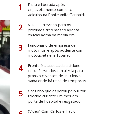
1
Pista é liberada após
engavetamento com oito
veículos na Ponte Anita Garibaldi
2
VÍDEO: Previsão para os
próximos três meses aponta
chuvas acima da média em SC
3
Funcionário de empresa de
moto morre após acidente com
motocicleta em Tubarão
4
Frente fria associada a ciclone
deixa 5 estados em alerta para
granizo e ventos de 100 km/h;
saiba onde há risco de temporais
5
Cãozinho que esperou pelo tutor
falecido durante um mês em
porta de hospital é resgatado
6
(Vídeo) Com Carlos e Flávio