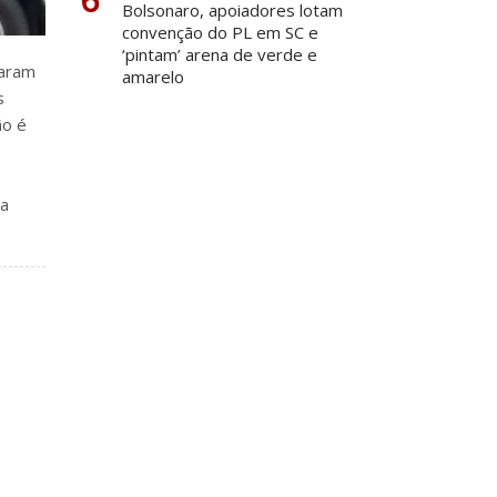
Bolsonaro, apoiadores lotam
convenção do PL em SC e
‘pintam’ arena de verde e
zaram
amarelo
s
ão é
da