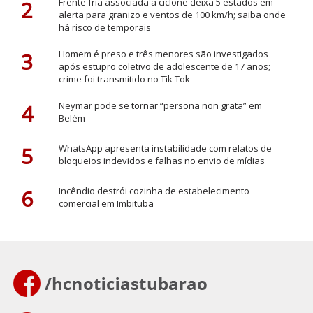
2
Frente fria associada a ciclone deixa 5 estados em
alerta para granizo e ventos de 100 km/h; saiba onde
há risco de temporais
3
Homem é preso e três menores são investigados
após estupro coletivo de adolescente de 17 anos;
crime foi transmitido no Tik Tok
4
Neymar pode se tornar “persona non grata” em
Belém
5
WhatsApp apresenta instabilidade com relatos de
bloqueios indevidos e falhas no envio de mídias
6
Incêndio destrói cozinha de estabelecimento
comercial em Imbituba