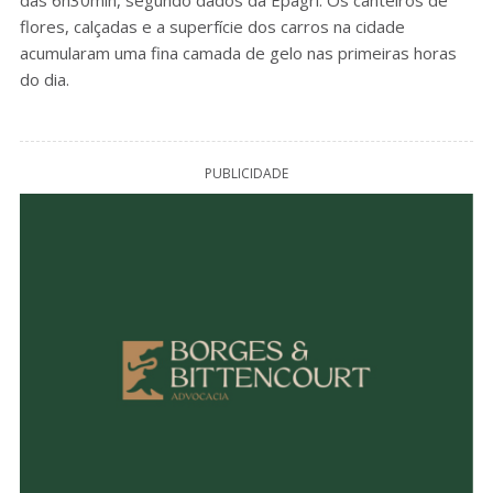
das 6h30min, segundo dados da Epagri. Os canteiros de
flores, calçadas e a superfície dos carros na cidade
acumularam uma fina camada de gelo nas primeiras horas
do dia.
PUBLICIDADE