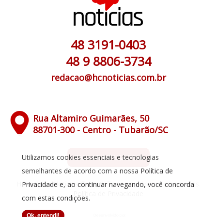
48 3191-0403
48 9 8806-3734
redacao@hcnoticias.com.br
Rua Altamiro Guimarães, 50
88701-300 - Centro - Tubarão/SC
Utilizamos cookies essenciais e tecnologias
ENVIAR MENSAGEM
semelhantes de acordo com a nossa
Política de
Hora Certa Notícias © 2019. Todos os direitos reservados.
Privacidade
e, ao continuar navegando, você concorda
Política de Privacidade
com estas condições.
Ok, entendi!