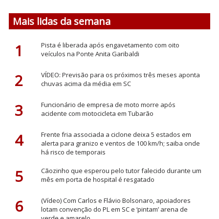
Mais lidas da semana
1
Pista é liberada após engavetamento com oito
veículos na Ponte Anita Garibaldi
2
VÍDEO: Previsão para os próximos três meses aponta
chuvas acima da média em SC
3
Funcionário de empresa de moto morre após
acidente com motocicleta em Tubarão
4
Frente fria associada a ciclone deixa 5 estados em
alerta para granizo e ventos de 100 km/h; saiba onde
há risco de temporais
5
Cãozinho que esperou pelo tutor falecido durante um
mês em porta de hospital é resgatado
6
(Vídeo) Com Carlos e Flávio Bolsonaro, apoiadores
lotam convenção do PL em SC e ‘pintam’ arena de
verde e amarelo