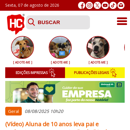
Sexta, 07 de agosto de 2026
Últimas
Esporte
[ ADOTE-ME ]
[ ADOTE-ME ]
[ ADOTE-ME ]
[ 
Segurança
EDIÇÕES IMPRESSAS
PUBLICAÇÕES LEGAIS
Geral
Variedades
Colunistas
Geral
08/08/2025 10h20
(Vídeo) Aluna de 10 anos leva pai e
Podcasts