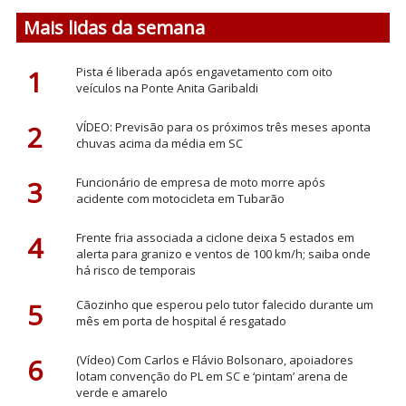
Mais lidas da semana
1
Pista é liberada após engavetamento com oito
veículos na Ponte Anita Garibaldi
2
VÍDEO: Previsão para os próximos três meses aponta
chuvas acima da média em SC
3
Funcionário de empresa de moto morre após
acidente com motocicleta em Tubarão
4
Frente fria associada a ciclone deixa 5 estados em
alerta para granizo e ventos de 100 km/h; saiba onde
há risco de temporais
5
Cãozinho que esperou pelo tutor falecido durante um
mês em porta de hospital é resgatado
6
(Vídeo) Com Carlos e Flávio Bolsonaro, apoiadores
lotam convenção do PL em SC e ‘pintam’ arena de
verde e amarelo