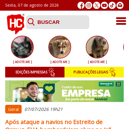
Sexta, 07 de agosto de 2026
Últimas
Esporte
[ ADOTE-ME ]
[ ADOTE-ME ]
[ ADOTE-ME ]
[ 
Segurança
EDIÇÕES IMPRESSAS
PUBLICAÇÕES LEGAIS
Geral
Variedades
Colunistas
Geral
07/07/2026 19h21
Após ataque a navios no Estreito de
Podcasts