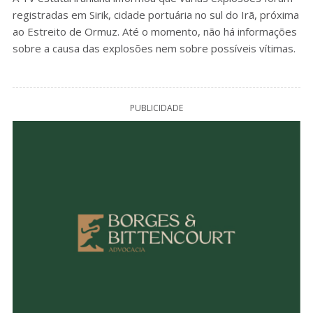
registradas em Sirik, cidade portuária no sul do Irã, próxima
ao Estreito de Ormuz. Até o momento, não há informações
sobre a causa das explosões nem sobre possíveis vítimas.
PUBLICIDADE