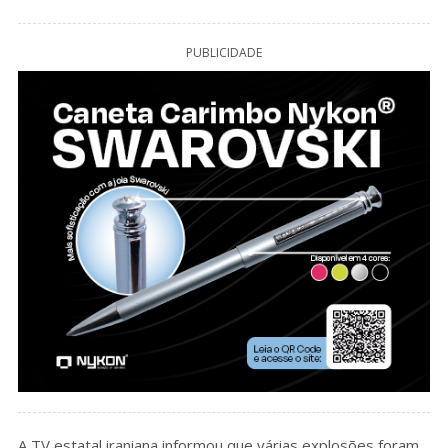
PUBLICIDADE
A TV estatal iraniana informou que várias explosões foram