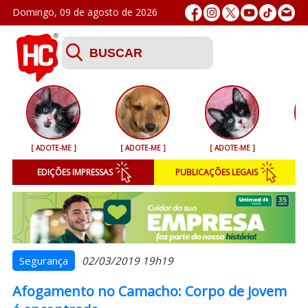
Domingo, 09 de agosto de 2026
[ ADOTE-ME ]
[ ADOTE-ME ]
[ ADOTE-ME ]
[ 
S
EDIÇÕES IMPRESSAS
PUBLICAÇÕES LEGAIS
Va
C
Segurança
02/03/2019 19h19
Afogamento no Camacho: Corpo de jovem
P