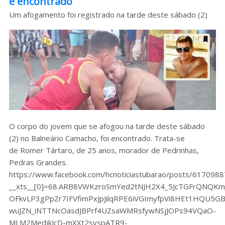
é encontrado
So
Um afogamento foi registrado na tarde deste sábado (2)
O corpo do jovem que se afogou na tarde deste sábado
(2) no Balneário Camacho, foi encontrado. Trata-se
de Romer Tártaro, de 25 anos, morador de Pedrinhas,
Pedras Grandes.
https://www.facebook.com/hcnoticiastubarao/posts/617098
__xts__[0]=68.ARB8VWKzroSmYed2tNJH2X4_5JcTGFrQNQK
OFkvLP3gPpZr7IFVfimPxJpJilqRPE6iVGImyfpVi8HEt1HQU
wuJZN_iNTTNcOasdJBPrf4UZsaWMRsfywNSjJOPs94VQaO-
MLM2MedjkJcD-mXXt2svspATR9-