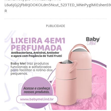
L6u6jGj2jFb8tJOOKOLdm5Ncut_523TED_MNnPyglMIEshenS9r
R
PUBLICIDADE