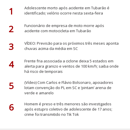
1
Adolescente morto após acidente em Tubarão é
identificado; velório ocorre nesta sexta-feira
2
Funcionário de empresa de moto morre após
acidente com motocicleta em Tubarão
3
VÍDEO: Previsão para os próximos três meses aponta
chuvas acima da média em SC
4
Frente fria associada a ciclone deixa 5 estados em
alerta para granizo e ventos de 100 km/h; saiba onde
há risco de temporais
5
(Vídeo) Com Carlos e Flávio Bolsonaro, apoiadores
lotam convenção do PL em SC e ‘pintam’ arena de
verde e amarelo
6
Homem é preso e três menores são investigados
após estupro coletivo de adolescente de 17 anos;
crime foi transmitido no Tik Tok