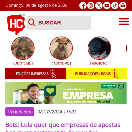
Domingo, 09 de agosto de 2026
Últimas
Esporte
[ ADOTE-ME ]
[ ADOTE-ME ]
[ ADOTE-ME ]
[ 
Segurança
EDIÇÕES IMPRESSAS
PUBLICAÇÕES LEGAIS
Geral
Variedades
Colunistas
Variedades
08/10/2024 11h03
Bets: Lula quer que empresas de apostas
Podcasts