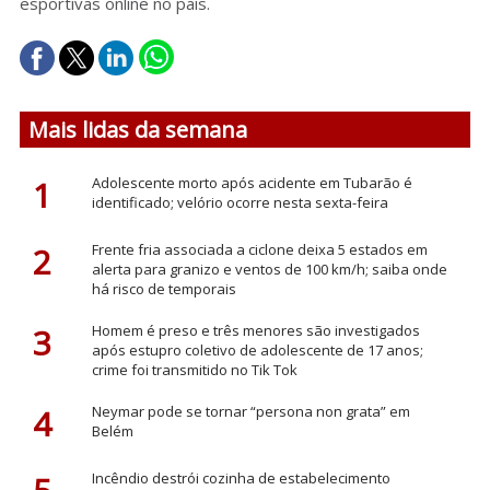
esportivas online no país.
Mais lidas da semana
1
Adolescente morto após acidente em Tubarão é
identificado; velório ocorre nesta sexta-feira
2
Frente fria associada a ciclone deixa 5 estados em
alerta para granizo e ventos de 100 km/h; saiba onde
há risco de temporais
3
Homem é preso e três menores são investigados
após estupro coletivo de adolescente de 17 anos;
crime foi transmitido no Tik Tok
4
Neymar pode se tornar “persona non grata” em
Belém
Incêndio destrói cozinha de estabelecimento