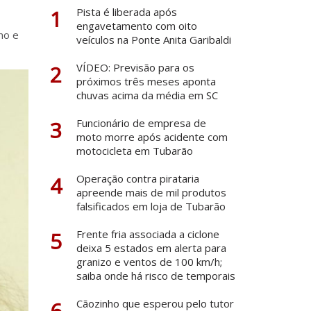
1
Pista é liberada após
engavetamento com oito
no e
veículos na Ponte Anita Garibaldi
2
VÍDEO: Previsão para os
próximos três meses aponta
chuvas acima da média em SC
3
Funcionário de empresa de
moto morre após acidente com
motocicleta em Tubarão
4
Operação contra pirataria
apreende mais de mil produtos
falsificados em loja de Tubarão
5
Frente fria associada a ciclone
deixa 5 estados em alerta para
granizo e ventos de 100 km/h;
saiba onde há risco de temporais
6
Cãozinho que esperou pelo tutor