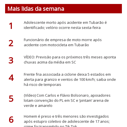
Mais lidas da semana
1
Adolescente morto após acidente em Tubarão é
identificado; velório ocorre nesta sexta-feira
2
Funcionário de empresa de moto morre após
acidente com motocicleta em Tubarão
3
VÍDEO: Previsão para os próximos três meses aponta
chuvas acima da média em SC
4
Frente fria associada a ciclone deixa 5 estados em
alerta para granizo e ventos de 100 km/h; saiba onde
há risco de temporais
5
(Vídeo) Com Carlos e Flávio Bolsonaro, apoiadores
lotam convenção do PL em SC e ‘pintam’ arena de
verde e amarelo
6
Homem é preso e três menores são investigados
após estupro coletivo de adolescente de 17 anos;
crime foi transmitido no Tik Tok