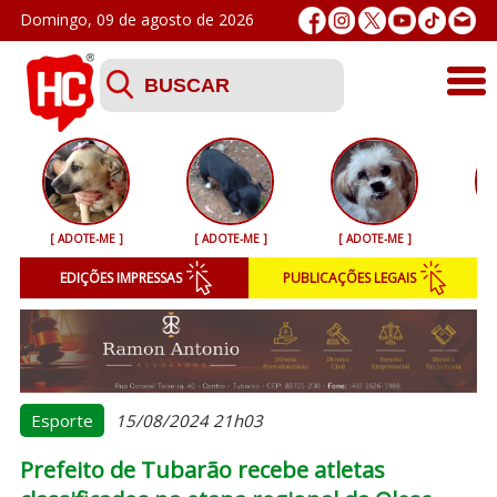
Domingo, 09 de agosto de 2026
Últimas
Esporte
[ ADOTE-ME ]
[ ADOTE-ME ]
[ ADOTE-ME ]
[ 
Segurança
EDIÇÕES IMPRESSAS
PUBLICAÇÕES LEGAIS
Geral
Variedades
Colunistas
Esporte
15/08/2024 21h03
Prefeito de Tubarão recebe atletas
Podcasts