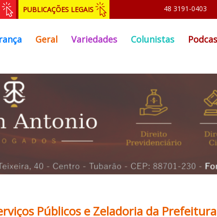
48 3191-0403
PUBLICAÇÕES LEGAIS
rança
Geral
Variedades
Colunistas
Podcas
erviços Públicos e Zeladoria da Prefeitura