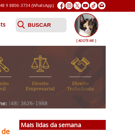
48 9 8806-3734 (WhatsApp)
ts
[ ADOTE-ME ]
[ ADOTE-ME ]
Mais lidas da semana
 de