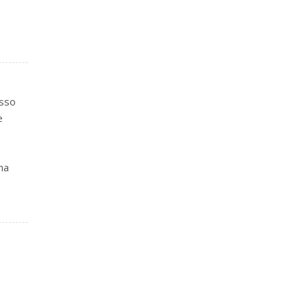
osso
e
ma