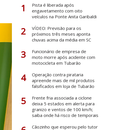
1
Pista é liberada após
engavetamento com oito
veículos na Ponte Anita Garibaldi
2
VÍDEO: Previsão para os
próximos três meses aponta
chuvas acima da média em SC
3
Funcionário de empresa de
moto morre após acidente com
motocicleta em Tubarão
4
Operação contra pirataria
apreende mais de mil produtos
falsificados em loja de Tubarão
5
Frente fria associada a ciclone
deixa 5 estados em alerta para
granizo e ventos de 100 km/h;
saiba onde há risco de temporais
6
Cãozinho que esperou pelo tutor