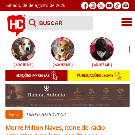
Sábado, 08 de agosto de 2026
Últimas
Esporte
[ ADOTE-ME ]
[ ADOTE-ME ]
[ ADOTE-ME ]
[ 
Segurança
EDIÇÕES IMPRESSAS
PUBLICAÇÕES LEGAIS
Geral
Variedades
Colunistas
Geral
16/05/2026 12h02
Morre Milton Naves, ícone do rádio
Podcasts