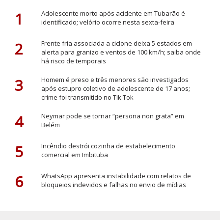
1
Adolescente morto após acidente em Tubarão é
identificado; velório ocorre nesta sexta-feira
2
Frente fria associada a ciclone deixa 5 estados em
alerta para granizo e ventos de 100 km/h; saiba onde
há risco de temporais
3
Homem é preso e três menores são investigados
após estupro coletivo de adolescente de 17 anos;
crime foi transmitido no Tik Tok
4
Neymar pode se tornar “persona non grata” em
Belém
5
Incêndio destrói cozinha de estabelecimento
comercial em Imbituba
6
WhatsApp apresenta instabilidade com relatos de
bloqueios indevidos e falhas no envio de mídias